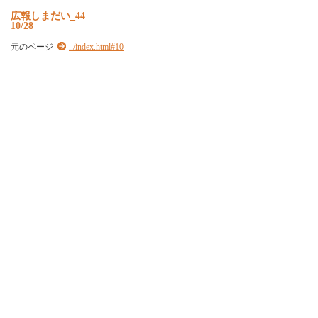
広報しまだい_44
10/28
元のページ
../index.html#10