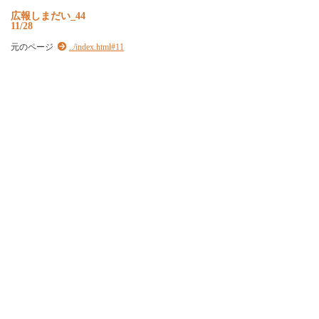
広報しまだい_44
11/28
元のページ
../index.html#11