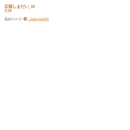
広報しまだい_44
2/28
元のページ
../index.html#2