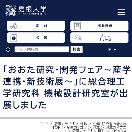
寄 付
資料請求
プレス
出 願
リリース
「おおた研究・開発フェア～産学
連携・新技術展～」に総合理工
学研究科 機械設計研究室が出
展しました
TOP
記事カテゴリ
地域
企業・研究者の皆さま
TOP
記事カテゴリ
地域
地域の皆さま
TOP
記事カテゴリ
属性
トピックス