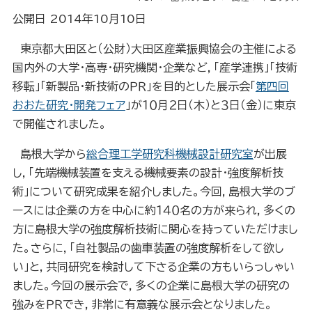
公開日 2014年10月10日
東京都大田区と（公財）大田区産業振興協会の主催による
国内外の大学・高専・研究機関・企業など，「産学連携」「技術
移転」「新製品・新技術のＰＲ」を目的とした展示会「
第四回
おおた研究・開発フェア
」が１０月２日（木）と３日（金）に東京
で開催されました。
島根大学から
総合理工学研究科
機械設計研究室
が出展
し，「先端機械装置を支える機械要素の設計・強度解析技
術」について研究成果を紹介しました。今回，島根大学のブ
ースには企業の方を中心に約１４０名の方が来られ，多くの
方に島根大学の強度解析技術に関心を持っていただけまし
た。さらに，「自社製品の歯車装置の強度解析をして欲し
い」と，共同研究を検討して下さる企業の方もいらっしゃい
ました。今回の展示会で，多くの企業に島根大学の研究の
強みをＰＲでき，非常に有意義な展示会となりました。