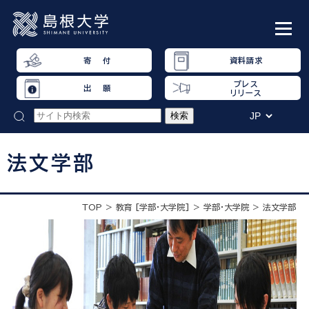
寄 付
資料請求
プレス
出 願
リリース
法文学部
TOP
教育 [学部・大学院]
学部・大学院
法文学部