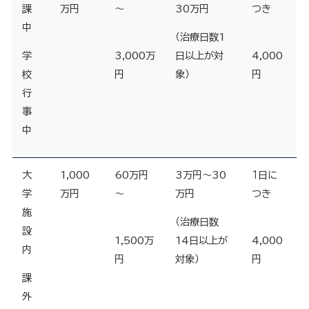
課
万円
～
30
万円
つき
中
（治療日数
1
学
3,000
万
日以上が対
4,000
校
円
象）
円
行
事
中
大
1,000
60万円
3
万円～
30
１日に
学
万円
～
万円
つき
施
（治療日数
設
1,500
万
14
日以上が
4,000
内
円
対象）
円
課
外