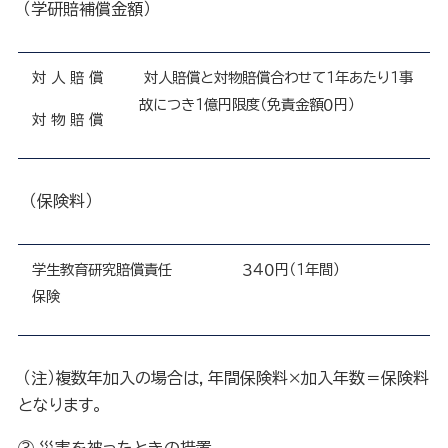
（学研賠補償金額）
対 人 賠 償
対人賠償と対物賠償合わせて１年あたり１事
故につき１億円限度（免責金額０円）
対 物 賠 償
（保険料）
学生教育研究賠償責任
３４０円（１年間）
保険
（注）複数年加入の場合は，年間保険料×加入年数＝保険料
となります。
③ 災害を被ったときの措置