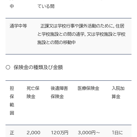
中
ている間
通学中等
正課又は学校行事や課外活動のために，住居
と学校施設との間の通学，又は学校施設と学校
施設との間の移動中
○ 保険金の種類及び金額
担
死亡保
後遺障害
医療保険金
入院加
保
険金
保険金
算金
範
囲
正
2,000
120万円
3,000
円～
１日に