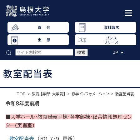
寄 付
資料請求
プレス
出 願
リリース
教室配当表
TOP
教育 [学部・大学院]
修学インフォメーション
教室配当表
令和８年度前期
■大学ホール・教養講義室棟・各学部棟・総合情報処理セン
ター(実習室)
教室配当表
（R8,7/9 更新）