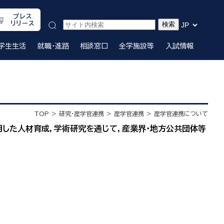
プレス
リリース
学生生活
就職・進路
相談窓口
全学施設等
入試情報
TOP
研究・産学官連携
産学官連携
産学官連携について
した人材育成，学術研究を通じて，産業界・地方公共団体等