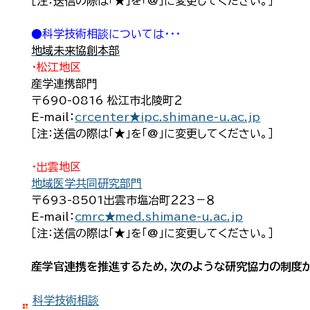
［注：送信の際は「★」を「@」に変更してください。］
●科学技術相談については・・・
地域未来協創本部
・松江地区
産学連携部門
〒690-0816 松江市北陵町２
E-mail：
crcenter★ipc.shimane-u.ac.jp
［注：送信の際は「★」を「@」に変更してください。］
・出雲地区
地域医学共同研究部門
〒693-8501出雲市塩冶町２２３－８
E-mail：
cmrc★med.shimane-u.ac.jp
［注：送信の際は「★」を「@」に変更してください。］
産学官連携を推進するため，次のような研究協力の制度が
科学技術相談