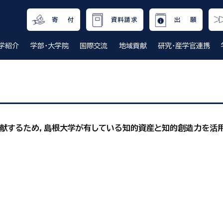
寄 付
資料請求
出 願
学紹介
学部・大学院
国際交流
地域貢献
研究・産学官連携
献するため，島根大学が有している知的資産と知的創造力を活用