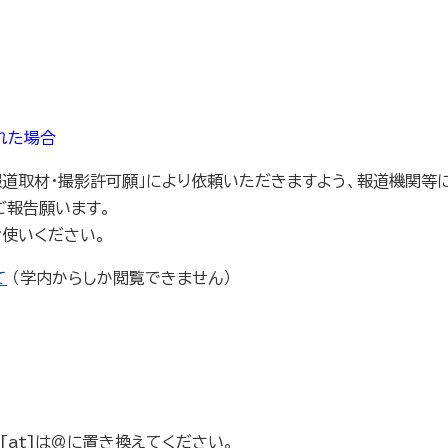
れた場合
道取材・撮影許可願」により依頼いただきますよう、報道機関等
ご報告願います。
お使いください。
て
（学内からしか閲覧できません）
.jp ※[at]は＠に置き換えてください。