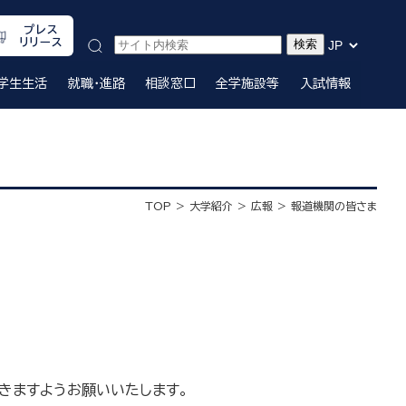
プレス
リリース
学生生活
就職・進路
相談窓口
全学施設等
入試情報
TOP
大学紹介
広報
報道機関の皆さま
きますようお願いいたします。