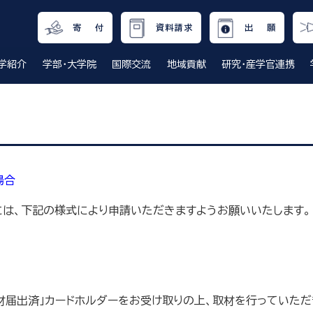
寄 付
資料請求
出 願
学紹介
学部・大学院
国際交流
地域貢献
研究・産学官連携
場合
は、下記の様式により申請いただきますようお願いいたします。
届出済」カードホルダーをお受け取りの上、取材を行っていただ