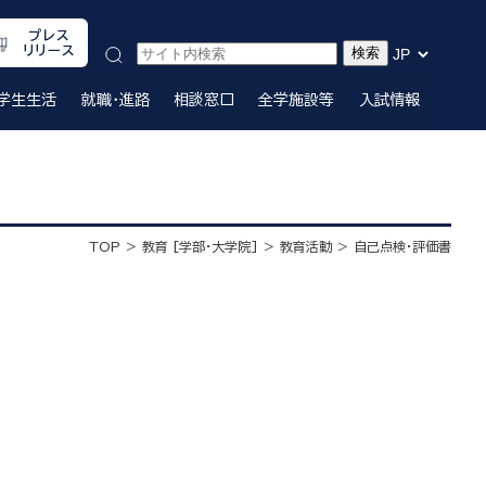
プレス
リリース
学生生活
就職・進路
相談窓口
全学施設等
入試情報
TOP
教育 [学部・大学院]
教育活動
自己点検・評価書