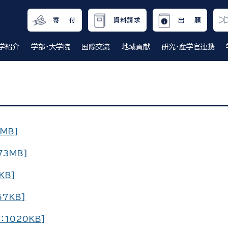
寄 付
資料請求
出 願
学紹介
学部・大学院
国際交流
地域貢献
研究・産学官連携
MB]
3MB]
KB]
7KB]
1020KB]