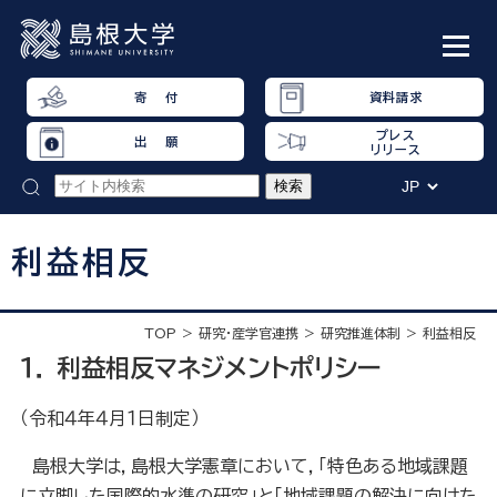
寄 付
資料請求
プレス
出 願
リリース
利益相反
TOP
研究・産学官連携
研究推進体制
利益相反
１． 利益相反マネジメントポリシー
（令和４年４月１日制定）
島根大学は，島根大学憲章において，「特色ある地域課題
に立脚した国際的水準の研究」と「地域課題の解決に向けた