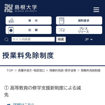
寄 付
資料請求
プレス
出 願
リリース
授業料免除制度
TOP
各種手続き・相談窓口
授業料免除・奨学金等
授業料免除制度
① 高等教育の修学支援新制度による減
免