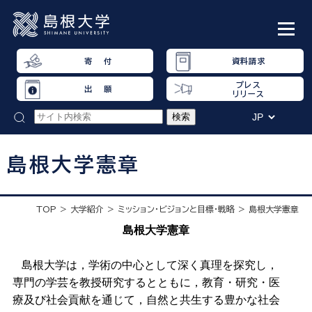
寄 付
資料請求
プレス
出 願
リリース
島根大学憲章
TOP
大学紹介
ミッション・ビジョンと目標・戦略
島根大学憲章
島根大学憲章
島根大学は，学術の中心として深く真理を探究し，
専門の学芸を教授研究するとともに，教育・研究・医
療及び社会貢献を通じて，自然と共生する豊かな社会