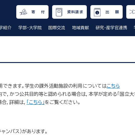
寄 付
資料請求
出 願
学紹介
学部・大学院
国際交流
地域貢献
研究・産学官連携
用できます。学生の課外活動施設の利用については
こちら
で，かつ公共目的等と認められる場合は，本学が定める「国立大
合，詳細は，
「こちら」
をご覧ください。
ャンパス）があります。