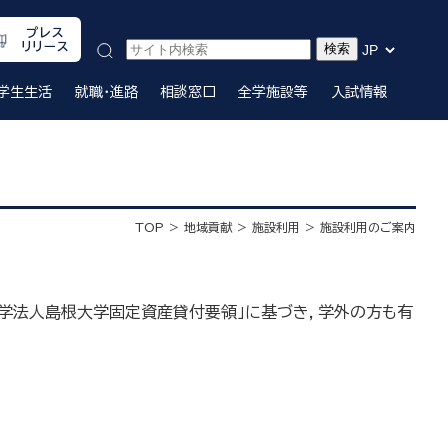
プレス
リリース
学生生活
就職・進路
相談窓口
全学施設等
入試情報
TOP
地域貢献
施設利用
施設利用のご案内
学法人島根大学固定資産貸付要領」に基づき，学外の方も有