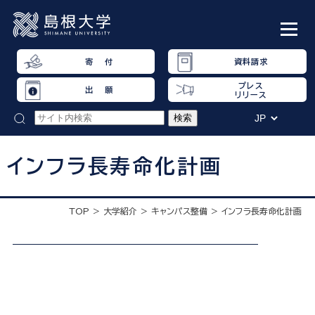
寄 付
資料請求
プレス
出 願
リリース
インフラ長寿命化計画
TOP
大学紹介
キャンパス整備
インフラ長寿命化計画