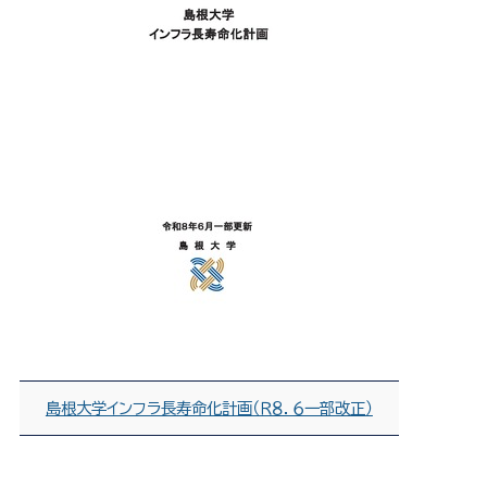
島根大学インフラ長寿命化計画（Ｒ８．６一部改正）