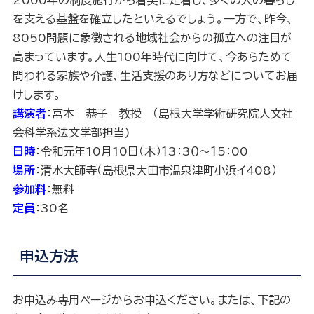
2000年の制度施行から着実に定着し、多くの人の暮らし
を支える基盤を確立したといえるでしょう。一方で、昨今、
8050問題に象徴される地域社会からの孤立への注目が
高まっています。人生100年時代に向けて、今あらためて
問われる家族や介護、生活支援のあり方などについてお届
けします。
講演者
：宮本 恭子 教授 （島根大学学術研究院人文社
会科学系法文学部担当)
日時
：令和元年10月10日（木）１3：3０～１5：00
場所
：清水大師寺（島根県大田市温泉津町小浜イ408）
参加料
：無料
定員
：30名
申込方法
お申込み専用ページからお申込ください。または、下記の