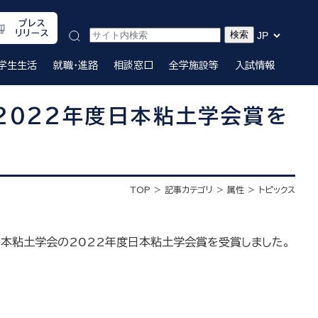
プレス
リリース
学生生活
就職・進路
相談窓口
全学施設等
入試情報
2022年度日本粘土学会賞を
TOP
記事カテゴリ
属性
トピックス
日本粘土学会の2022年度日本粘土学会賞を受賞しました。