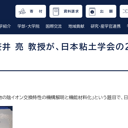
寄 付
資料請求
出 願
学紹介
学部・大学院
国際交流
地域貢献
研究・産学官連携
井 亮 教授が、日本粘土学会の
物の陰イオン交換特性の機構解明と機能材料化」という題目で、