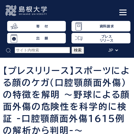
寄 付
資料請求
プレス
出 願
リリース
【プレスリリース】スポーツによ
る顔のケガ（口腔顎顔面外傷）
の特徴を解明 ～野球による顔
面外傷の危険性を科学的に検
証 -口腔顎顔面外傷1615例
の解析から判明-～