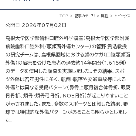
TOP
記事カテゴリ
属性
トピックス
公開日 2026年07月02日
島根大学医学部歯科口腔外科学講座（島根大学医学部附属
病院歯科口腔外科/顎顔面外傷センター）の管野 貴浩教授
の研究チームは、島根県圏域における顔のケガ（口腔顎顔面
外傷）の治療を受けた患者の過去約14年間分（1,615例）
のデータを使用した調査を実施しました。その結果、スポー
ツ外傷は若年男性に多く、転倒・転落や交通事故等による
外傷とは異なる受傷パターン（鼻骨上顎骨複合体骨折、眼窩
骨骨折、頬骨・頬骨弓骨折、NOE骨折）が起こりやすいこと
が示されました。また、多数のスポーツと比較した結果、野
球では特徴的な外傷パターンがあることも明らかとしまし
た。