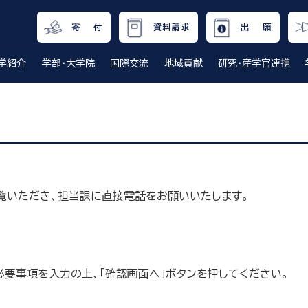
寄 付
資料請求
出 願
学紹介
学部・大学院
国際交流
地域貢献
研究・産学官連携
覧いただき、担当課に直接電話をお願いいたします。
要事項を入力の上、「確認画面へ」ボタンを押してください。