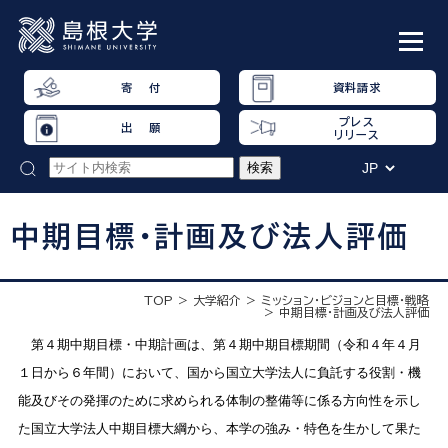
寄 付
資料請求
プレス
出 願
リリース
中期目標・計画及び法人評価
TOP
大学紹介
ミッション・ビジョンと目標・戦略
中期目標・計画及び法人評価
第４期中期目標・中期計画は、第４期中期目標期間（令和４年４月
１日から６年間）において、国から国立大学法人に負託する役割・機
能及びその発揮のために求められる体制の整備等に係る方向性を示し
た国立大学法人中期目標大綱から、本学の強み・特色を生かして果た