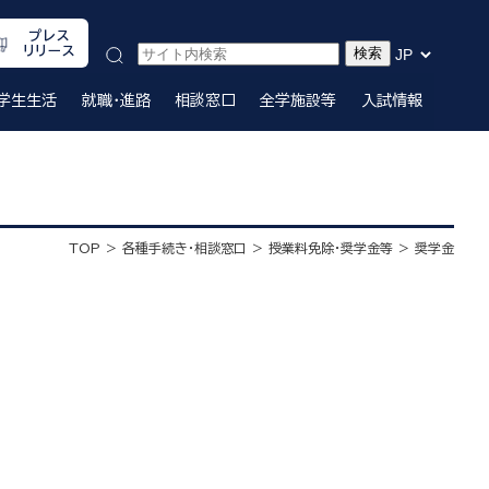
プレス
リリース
学生生活
就職・進路
相談窓口
全学施設等
入試情報
TOP
各種手続き・相談窓口
授業料免除・奨学金等
奨学金