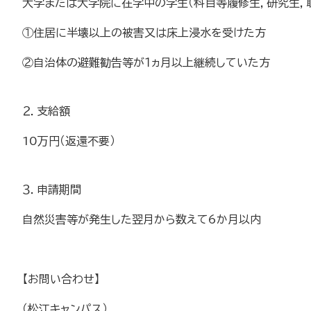
大学または大学院に在学中の学生（科目等履修生，研究生，聴
①住居に半壊以上の被害又は床上浸水を受けた方
②自治体の避難勧告等が１ヵ月以上継続していた方
２．支給額
10万円（返還不要）
３．申請期間
自然災害等が発生した翌月から数えて6か月以内
【お問い合わせ】
（松江キャンパス）