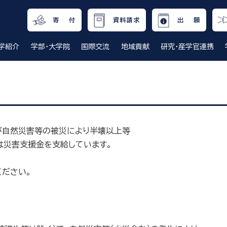
寄 付
資料請求
出 願
学紹介
学部・大学院
国際交流
地域貢献
研究・産学官連携
て
が自然災害等の被災により半壊以上等
は災害支援金を支給しています。
ください。