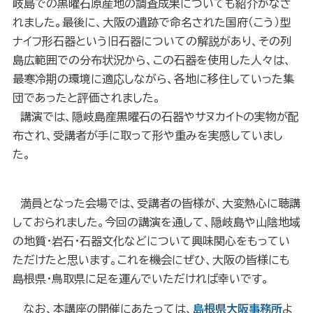
岐島での黒曜石原産地の調査成果についても紹介がなさ
れました。最後に、大阪の遺跡で命名された国府（こう）型
ナイフ形石器という旧石器についての解説があり、その列
島広範囲での分布状況から、この石器を使用した人々は、
最寒冷期の環境に適応しながら、各地に移住していった集
団であったと評価されました。
講演では、隠岐島産黒曜石の石器やサヌカイトの実物が配
布され、受講者が手に取って形や重みを実感していまし
た。
満員となった会場では、受講者の皆様が、大変熱心に聴講
しておられました。今回の講演を通して、隠岐島や山陰地域
の地質・岩石・石器文化などについて興味関心をもってい
ただけたと思います。これを機会にぜひ、大阪の皆様にも
島根県・鳥取県に足を運んでいただければ幸いです。
なお、本講座の開催にあたっては、
島根県大阪事務所
よ