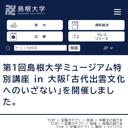
寄 付
資料請求
プレス
出 願
リリース
第１回島根大学ミュージアム特
別講座 in 大阪「古代出雲文化
へのいざない」を開催しまし
た。
TOP
記事カテゴリ
地域
卒業生の皆さま
TOP
記事カテゴリ
地域
地域の皆さま
TOP
記事カテゴリ
属性
トピックス