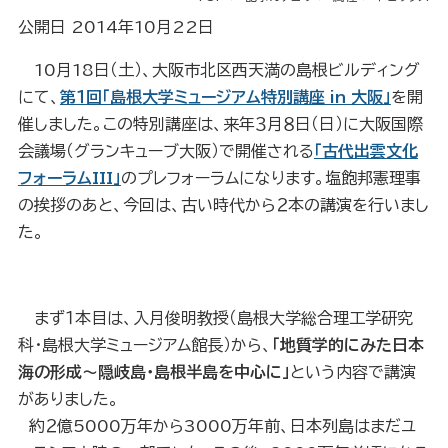
公開日 2014年10月22日
10月18日（土）、
大阪市北区西天満の島根ビルディング
にて、
第１回「島根大学ミュージアム特別講座 in 大阪」
を開
催しました。この特別講座は、来年３月８日（日）に大阪国際
会議場（グランキューブ大阪）で開催される
「古代出雲文化
フォーラムIII」
のプレフォーラムになります。塩飽邦憲理事
の挨拶のあと、今回は、古い時代から２本の講演を行いまし
た。
まず１本目は、入月俊明教授（島根大学総合理工学研究
科・島根大学ミュージアム館長）から、
「地質学的にみた日本
海の形成～隠岐島・島根半島を中心に」
という内容で講演
がありました。
約２億5000万年から3000万年前、日本列島はまだユ