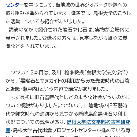
センター
を中心にして、当地域の世界ジオパーク登録への
取り組みが進められています。講演では、島根大学のこうし
た活動についても紹介がありました。
講演のなか
で紹介された岩石や化石は、実物が会場内に
展示されました。受講者の方々は、見学しながら熱心に質
問などをされていました。
つづいて２本目は、及川 穣准教授（島根大学法文学部）
から、
「黒曜石とサヌカイトの利用からみた先史時代の山陰
と近畿・瀬戸内」
という内容で講演がありました。
まず最初に旧石器時代とはどのような社会だったのかに
ついて概説がありました。つづいて、山陰地域の旧石器時
代や縄文時代の遺跡から見つかる隠岐島産黒曜石の利用
状況についての説明があり、
島根大学法文学部考古学研究
室
・島根大学古代出雲プロジェクトセンター
が進めている隠