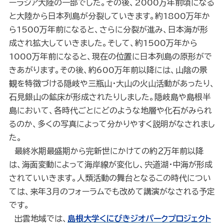
ーラシア大陸の一部でした。その後、2000万年前頃になる
と大陸から日本列島が分裂していきます。約1800万年か
ら1500万年前になると、さらに分裂が進み、日本海が形
成され拡大していきました。そして、約1500万年から
1000万年前になると、現在の位置に日本列島の原形がで
きあがります。その後、約600万年前以降には、山陰の景
観を特徴づける隠岐や三瓶山・大山の火山活動があったり、
石見銀山の鉱床が形成されたりしました。隠岐島や島根半
島において、各時代ごとにどのような地層や化石がみられ
るのか、多くの写真によって分かりやすく説明がなされまし
た。
最終氷期最盛期から完新世にかけての約２万年前以降
は、海面変動によって海岸線が変化し、宍道湖・中海が形成
されていいきます。人類活動の舞台となるこの時代につい
ては、来年３月のフォーラムでも改めて講演がなされる予定
です。
出雲地域では、
島根大学くにびきジオパークプロジェクト