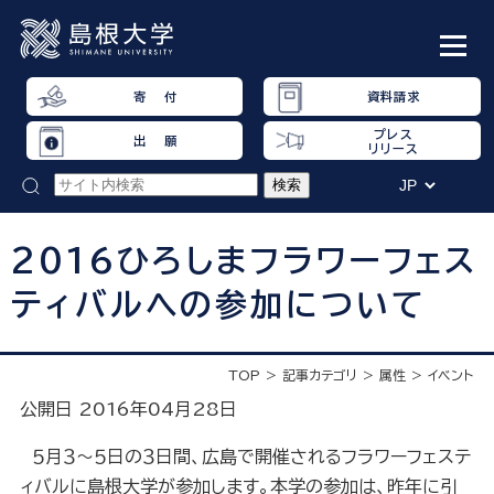
寄 付
資料請求
プレス
出 願
リリース
2016ひろしまフラワーフェス
ティバルへの参加について
TOP
記事カテゴリ
属性
イベント
公開日 2016年04月28日
５月３～
５日
の３日間、広島で開催されるフラワーフェステ
ィバルに島根大学
が参加します。本学の参加は、昨年に引