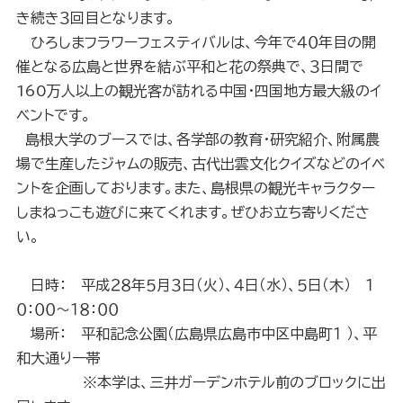
き続き３回目となります。
ひろしまフラワーフェスティバルは、今年で４０年目の開
催となる広島と世界を結ぶ平和と花の祭典で、３日間で
160万人
以上の観光客が訪れる中国・四国地方最大級のイ
ベントです。
島
根大学のブースでは、各学部の教育・研究紹介、附属農
場で生産したジャ
ムの販売、古代出雲文化クイズなどのイベ
ントを企画し
ております。また、島根県の観光キャラクター
しまねっこも遊びに来てくれます。
ぜひお立ち寄りくださ
い。
日時： 平成２８年５月３日（火）、４日（水）、５日（木） １
０：００～１８：００
場所： 平和記念公園（広島県広島市中区中島町１ ）、平
和大通り一帯
※本学は、三井ガーデンホテル前のブロックに出