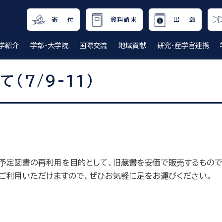
寄 付
資料請求
出 願
学紹介
学部・大学院
国際交流
地域貢献
研究・産学官連携
(7/9-11)
予定図書の再利用を目的として、旧蔵書を安価で販売するもので
ご利用いただけますので、ぜひお気軽に足をお運びください。