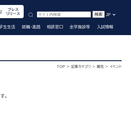
プレス
リリース
学生生活
就職・進路
相談窓口
全学施設等
入試情報
TOP
記事カテゴリ
属性
イベント
す。