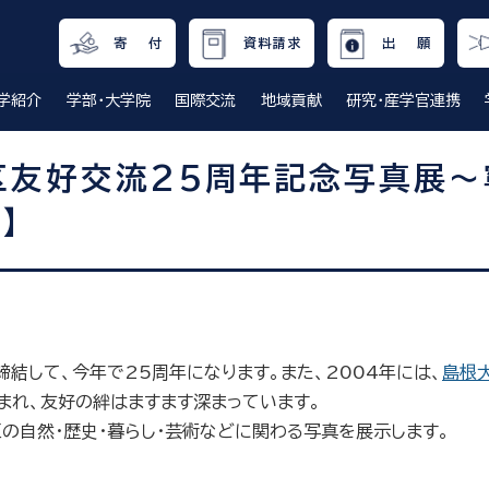
寄 付
資料請求
出 願
学紹介
学部・大学院
国際交流
地域貢献
研究・産学官連携
区友好交流25周年記念写真展
】
結して、今年で25周年になります。また、2004年には、
島根
まれ、友好の絆はますます深まっています。
自然・歴史・暮らし・芸術などに関わる写真を展示します。