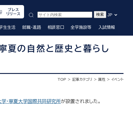
プレス
リリース
学生生活
就職・進路
相談窓口
全学施設等
入試情報
～寧夏の自然と歴史と暮らし
TOP
記事カテゴリ
属性
イベント
大学・寧夏大学国際共同研究所
が設置されました。