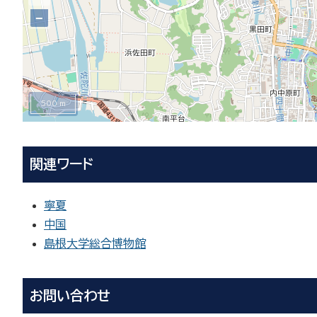
−
500 m
関連ワード
寧夏
中国
島根大学総合博物館
お問い合わせ