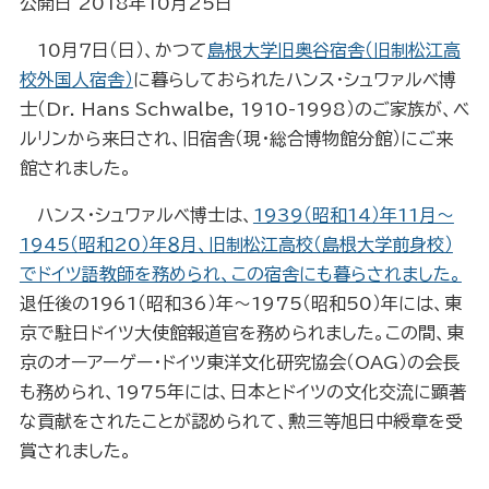
公開日 2018年10月25日
10月７日（日）、かつて
島根大学旧奥谷宿舎（旧制松江高
校外国人宿舎）
に暮らしておられたハンス・シュワァルベ博
士（Dr. Hans Schwalbe, 1910-1998）のご家族が、ベ
ルリンから来日され、旧宿舎（現・総合博物館分館）にご来
館されました。
ハンス・シュワァルベ博士は、
1939（昭和14）年11月～
1945（昭和20）年８月、旧制松江高校（島根大学前身校）
でドイツ語教師を務められ、この宿舎にも暮らされました。
退任後の1961（昭和36）年～1975（昭和50）年には、東
京で駐日ドイツ大使館報道官を務められました。この間、東
京のオーアーゲー・ドイツ東洋文化研究協会（OAG）の会長
も務められ、1975年には、日本とドイツの文化交流に顕著
な貢献をされたことが認められて、勲三等旭日中綬章を受
賞されました。