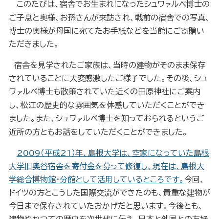
このたびは、宿舎でお生まれになったシュワ
ルベ博士の
ァ
ご子息と奥様、お孫さんが来訪され、戦前の宿舎での写真、
博士の奥様が母国に宛てたお手紙などを当館にご寄贈い
ただきました。
宿舎を見学されたご家族は、当時の建物がそのまま保存
されていることに大変感激したご様子でした。その後、シュ
ワ
ルベ博士も散策されていた近くの田原神社にご案内
ァ
し、松江の歴史的な雰囲気を体感していただくことができ
ました。また、シュワ
ルベ博士を知っておられるというご
ァ
近所の方ともお話をしていただくことができました。
2009（平成21）年、島根大学は、空家になっていた島根
大学旧奥谷宿舎を寄付金を募って修復し、現在は、島根大
学総合博物館・分館として活用しているところです。
今回、
ドイツの方とこうした国際交流ができたのも、貴重な建物が
今日まで保存されていたおかげだと思います。今後とも、