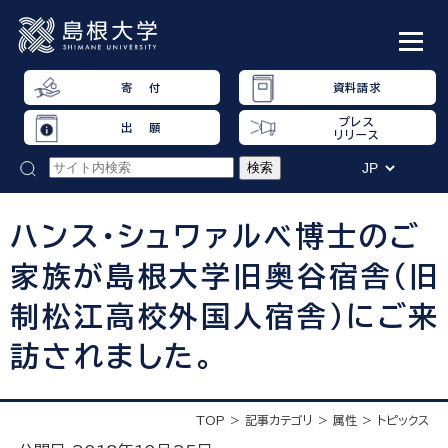
寄 付
資料請求
プレス
出 願
リリース
ハンス・シュワァルベ博士のご
家族が島根大学旧奥谷宿舎（旧
制松江高校外国人宿舎）にご来
訪されました。
TOP
記事カテゴリ
属性
トピックス