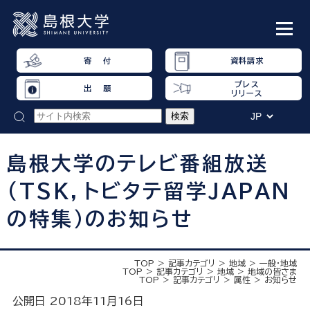
寄 付
資料請求
プレス
出 願
リリース
島根大学のテレビ番組放送
(TSK，トビタテ留学JAPAN
の特集）のお知らせ
TOP
記事カテゴリ
地域
一般・地域
TOP
記事カテゴリ
地域
地域の皆さま
TOP
記事カテゴリ
属性
お知らせ
公開日 2018年11月16日