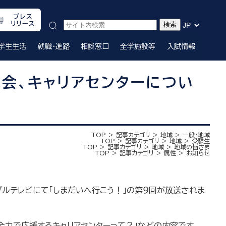
プレス
リリース
学生生活
就職・進路
相談窓口
全学施設等
入試情報
会、キャリアセンターについ
TOP
記事カテゴリ
地域
一般・地域
TOP
記事カテゴリ
地域
受験生
TOP
記事カテゴリ
地域
地域の皆さま
TOP
記事カテゴリ
属性
お知らせ
ーブルテレビにて「しまだいへ行こう！」の第９回が放送されま
全力で応援するキャリアセンターって？」などの内容です。