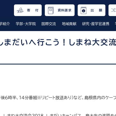
寄 付
資料請求
出 願
学紹介
学部・大学院
国際交流
地域貢献
研究・産学官連携
しまだいへ行こう！しまね大交流
）午後６時半、１４分番組※リピート放送あり）など、島根県内のケ
 しまね大交流会２０１８、しまだいキャンパス 島大生の進路を