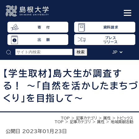
寄 付
資料請求
プレス
出 願
リリース
【学生取材】島大生が調査す
る！ ～「自然を活かしたまちづ
くり」を目指して～
TOP
記事カテゴリ
属性
トピックス
TOP
記事カテゴリ
属性
地域貢献活動
公開日 2023年01月23日