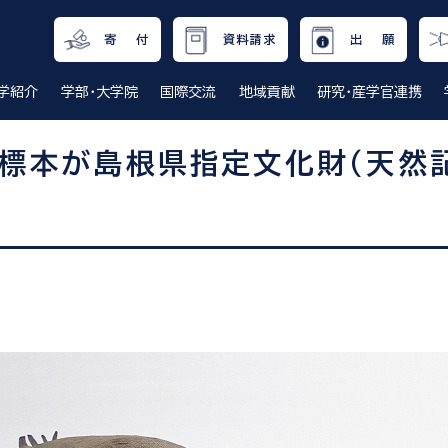
寄 付
資料請求
出 願
学紹介
学部・大学院
国際交流
地域貢献
研究・産学官連携
製標本が島根県指定文化財（天然