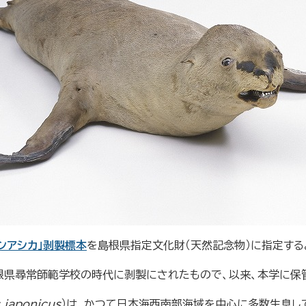
ンアシカ」剥製標本
を島根県指定文化財（天然記念物）に指定する
島根県尋常師範学校の時代に剥製にされたもので、以来、本学に保
 japonicus
）は、かつて日本海西南部海域を中心に多数生息し