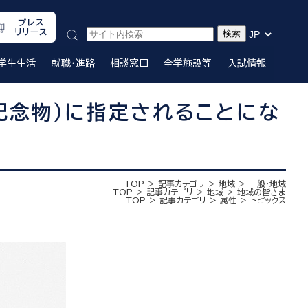
プレス
リリース
学生生活
就職・進路
相談窓口
全学施設等
入試情報
記念物）に指定されることにな
TOP
記事カテゴリ
地域
一般・地域
TOP
記事カテゴリ
地域
地域の皆さま
TOP
記事カテゴリ
属性
トピックス