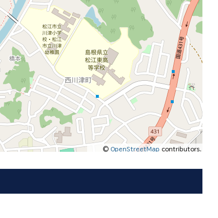
©
OpenStreetMap
contributors.