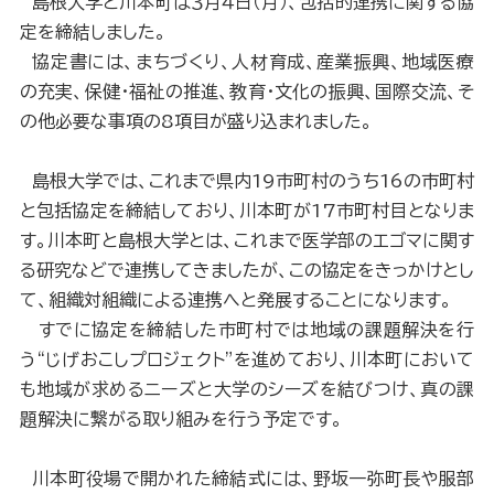
島根大学と川本町は３月４日（月）、包括的連携に関する協
定を締結しました。
協定書には、まちづくり、人材育成、産業振興、地域医療
の充実、保健・福祉の推進、教育・文化の振興、国際交流、そ
の他必要な事項の8項目が盛り込まれました。
島根大学では、これまで県内19市町村のうち16の市町村
と包括協定を締結しており、川本町が17市町村目となりま
す。川本町と島根大学とは、これまで医学部のエゴマに関す
る研究などで連携してきましたが、この協定をきっかけとし
て、組織対組織による連携へと発展することになります。
すでに協定を締結した市町村では地域の課題解決を行
う“じげおこしプロジェクト”を進めており、川本町において
も地域が求めるニーズと大学のシーズを結びつけ、真の課
題解決に繋がる取り組みを行う予定です。
川本町役場で開かれた締結式には、野坂一弥町長や服部