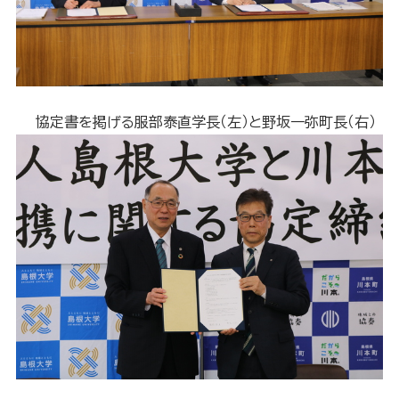
協定書を掲げる服部泰直学長（左）と野坂一弥町長（右）