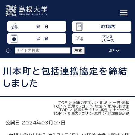
寄 付
資料請求
プレス
出 願
リリース
川本町と包括連携協定を締結
しました
TOP
記事カテゴリ
地域
一般・地域
TOP
記事カテゴリ
地域
地域の皆さま
TOP
記事カテゴリ
属性
トピックス
TOP
記事カテゴリ
属性
地域貢献活動
公開日 2024年03月07日