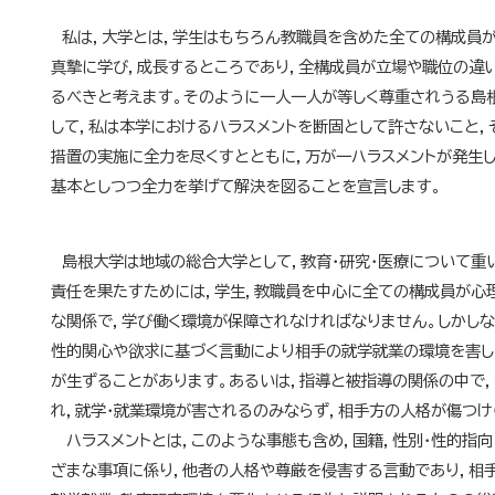
私は，大学とは，学生はもちろん教職員を含めた全ての構成員が
真摯に学び，成長するところであり，全構成員が立場や職位の違
るべきと考えます。そのように一人一人が等しく尊重されうる島
して，私は本学におけるハラスメントを断固として許さないこと，
措置の実施に全力を尽くすとともに，万が一ハラスメントが発生
基本としつつ全力を挙げて解決を図ることを宣言します。
島根大学は地域の総合大学として，教育・研究・医療について重
責任を果たすためには，学生，教職員を中心に全ての構成員が心
な関係で，学び働く環境が保障されなければなりません。しかしな
性的関心や欲求に基づく言動により相手の就学就業の環境を害し
が生ずることがあります。あるいは，指導と被指導の関係の中で
れ，就学・就業環境が害されるのみならず，相手方の人格が傷つけ
ハラスメントとは，このような事態も含め，国籍，性別・性的指向
ざまな事項に係り，他者の人格や尊厳を侵害する言動であり，相