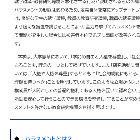
就学就業・教育研究環境を悪化させる行為と説明されるものの総
ハラスメントの形態は変わるため，定義自体を常にアップデートし
は，良好な学生の就学環境，教員の教育研究環境，職員の就業環
よう適切な措置を講じることにより，全力を挙げてハラスメント
て問題が発生した場合には被害者本位で迅速に事態が改善され
す。
本学は，大学憲章において，「学問の自由と人権を尊重」し，「社
あることを，理念の一つとして掲げています。また「研究活動に関
いては，「人権や人格を尊重」するとともに「社会的規範にもとる
理観を持つべき」ことを明記しています。このような立場からは，
構成員が人間としての普遍的権利である人権を互いに認め合い，
活動を安心して行うことのできる環境を整備し，守ることが求め
スメントを許さない教育研究機関を目指す所以です。
◆
ハラスメントとは？