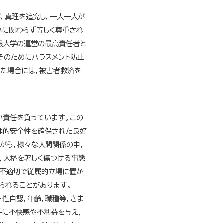
，真理を追究し，一人一人が
いに関わらず等しく尊重され
根大学の運営の最高責任者と
そのためにハラスメント防止
した場合には，被害者救済を
い責任を負っています。この
理的安全性を確保された良好
がら，様々な人間関係の中，
，人格を著しく傷つける事態
，不適切で従属的立場に置か
られることがあります。
・性自認，年齢，職種等，さま
手に不快感や不利益を与え，