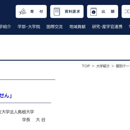
寄 付
資料請求
出 願
学紹介
学部・大学院
国際交流
地域貢献
研究・産学官連携
TOP
大学紹介
個別テー
せん」
根大学
 谷