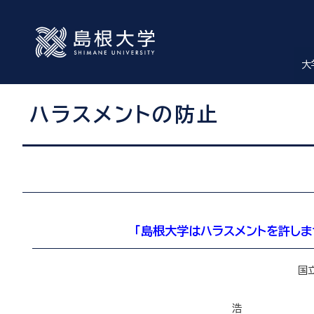
大
ハラスメントの防止
「島根大学はハラスメントを許しま
国立大学法人島
学長 大
浩