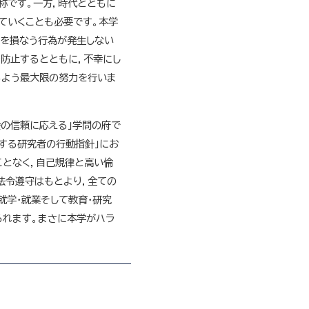
称です。一方，時代とともに
ていくことも必要です。本学
境を損なう行為が発生しない
を防止するとともに，不幸にし
るよう最大限の努力を行いま
会の信頼に応える」学問の府で
する研究者の行動指針」にお
ことなく，自己規律と高い倫
法令遵守はもとより，全ての
就学・就業そして教育・研究
られます。まさに本学がハラ