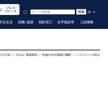
プレス
リリース
学生生活
就職・進路
相談窓口
全学施設等
入試情報
マの方針
SDGｓ・環境関係
快適な学内環境の構築
ハラスメントの防止