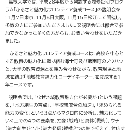
島根大学では，平成２８年度から開設する履修証明プログ
ラム「ふるさと魅力化フロンティア養成コース」の説明会を
11
月
7
日東京，
11
月
8
日大阪，
11
月
15
日松江にて開催し，
多数の方にご参加いただきました。又説明会には都合で参
加できなかった多くの方からも，お問い合わせをいただき
ました。
ふるさと魅力化フロンティア養成コースは，高校を中心と
する教育の魅力化に取り組む海士町及び飯南町のノウハウ
と，大学の教育資源とを組み合わせながら，教育現場と地
域を結ぶ「地域教育魅力化コーデイネーター」を養成する１
年コースです。
説明会では，「なぜ地域教育魅力化が必要か」という課題
を，「地方創生の盲点」，「学校統廃合の加速」，「求められる
能力の変化」という３点からマクロ的に分析し，魅力化して
いく上での４つの要素を，抽象（戦略）と具体（戦術），ウチ
（魅力創生）とソト（魅力発信）縦横２つの軸で捉えて，対応す