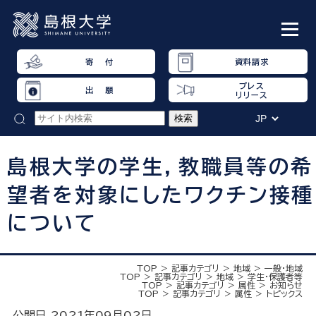
寄 付
資料請求
プレス
出 願
リリース
島根大学の学生，教職員等の希
望者を対象にしたワクチン接種
について
TOP
記事カテゴリ
地域
一般・地域
TOP
記事カテゴリ
地域
学生・保護者等
TOP
記事カテゴリ
属性
お知らせ
TOP
記事カテゴリ
属性
トピックス
公開日 2021年09月02日