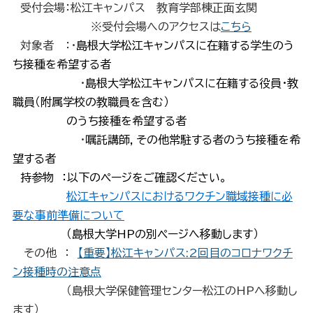
受付会場：松江キャンパス 教育学部棟正面玄関
※受付会場へのアクセスは
こちら
対象者 ：・
島根大学松江キャンパスに在籍する学生のう
ち接種を希望する者
・
島根大学松江キャンパスに在籍する役員・教
職員（附属学校の教職員を含む）
のうち接種を希望する者
・
嘱託講師，その他常駐する者のうち接種を希
望する者
持参物 ：以下のページをご確認ください。
松江キャンパスにおけるワクチン職域接種に必
要な事前準備について
（島根大学HPの別ページへ移動します）
その他 ：
【重要】松江キャンパス:2回目のコロナワクチ
ン接種時の注意点
（島根大学保健管理センター松江のHPへ移動し
ます）