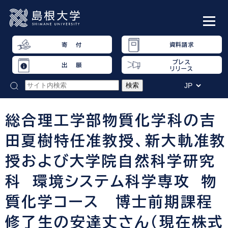
寄 付
資料請求
プレス
出 願
リリース
総合理工学部物質化学科の吉
田夏樹特任准教授、新大軌准教
授および大学院自然科学研究
科 環境システム科学専攻 物
質化学コース 博士前期課程
修了生の安達丈さん（現在株式