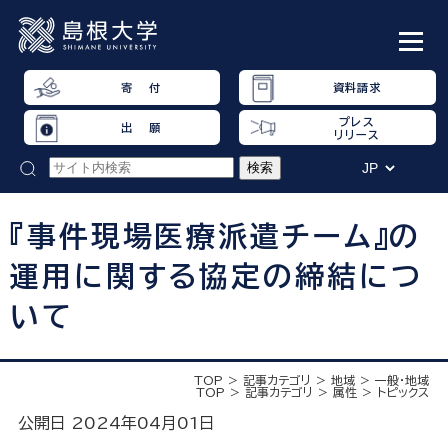
寄 付
資料請求
プレス
出 願
リリース
『事件現場医療派遣チーム』の
運用に関する協定の締結につ
いて
TOP
記事カテゴリ
地域
一般・地域
TOP
記事カテゴリ
属性
トピックス
公開日 2024年04月01日