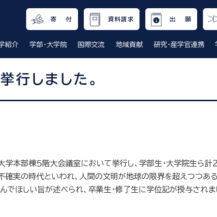
寄 付
資料請求
出 願
学紹介
学部・大学院
国際交流
地域貢献
研究・産学官連携
挙行しました。
大学本部棟５階大会議室において挙行し、学部生・大学院生ら計２
不確実の時代といわれ、人間の文明が地球の限界を超えつつある
進んでほしい旨が述べられ、卒業生・修了生に学位記が授与されま