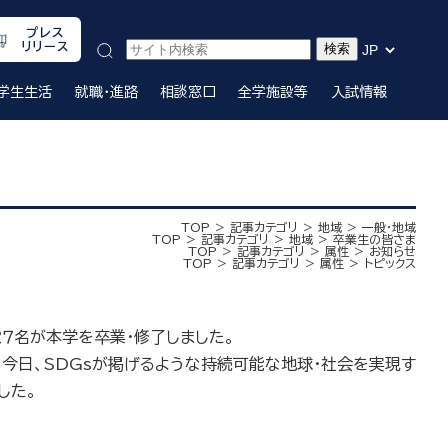
プレス
リリース
学生生活
就職・進路
相談窓口
全学施設等
入試情報
TOP
記事カテゴリ
地域
一般・地域
TOP
記事カテゴリ
地域
卒業生の皆さま
TOP
記事カテゴリ
属性
お知らせ
TOP
記事カテゴリ
属性
トピックス
７名が本学を卒業・修了しました。
今日、SDGsが掲げるような持続可能な地球・社会を実現す
した。