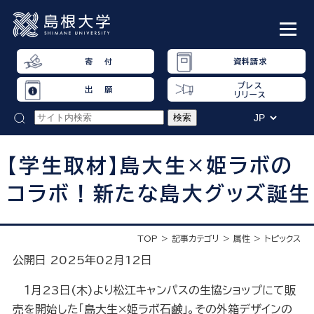
寄 付
資料請求
プレス
出 願
リリース
【学生取材】島大生×姫ラボの
コラボ！新たな島大グッズ誕生
TOP
記事カテゴリ
属性
トピックス
公開日 2025年02月12日
１月23日(木)より松江キャンパスの生協ショップにて販
売を開始した「島大生×姫ラボ石鹸」。その外箱デザインの