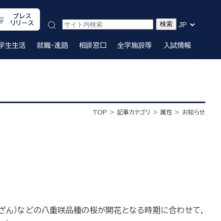
プレス
リリース
学生生活
就職・進路
相談窓口
全学施設等
入試情報
TOP
記事カテゴリ
属性
お知らせ
んざん）などの八重咲品種の桜が開花となる時期に合わせて，