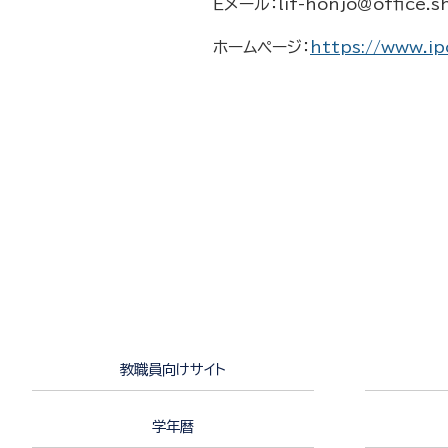
Ｅメール：
lif-honjo＠
office.s
ホームページ：
https://www.ip
教職員向けサイト
学年暦