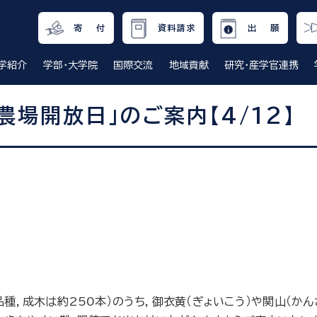
寄 付
資料請求
出 願
学紹介
学部・大学院
国際交流
地域貢献
研究・産学官連携
場開放日」のご案内【4/12】
種，成木は約250本）のうち，御衣黄（ぎょいこう）や関山（か