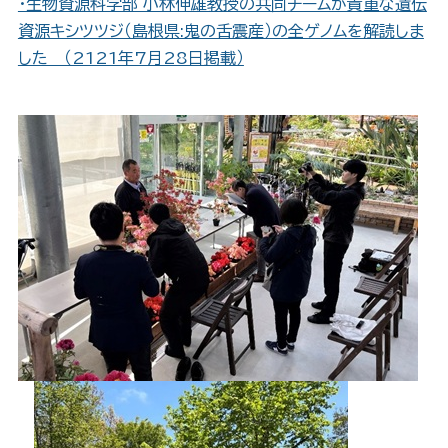
・生物資源科学部 小林伸雄教授の共同チームが貴重な遺伝
資源キシツツジ（島根県:鬼の舌震産）の全ゲノムを解読しま
した （2121年7月28日掲載）