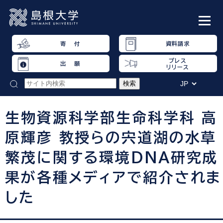
寄 付
資料請求
プレス
出 願
リリース
生物資源科学部生命科学科 高
原輝彦 教授らの宍道湖の水草
繁茂に関する環境DNA研究成
果が各種メディアで紹介されま
した