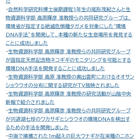
た
・
自然科学研究科博士後期課程1年生の尾形茂紀さんと生
物資源科学部 高原輝彦 准教授らの共同研究グループは、
環境省が指定する絶滅危惧種タガメを対象にした“環境
DNA手法”を開発して、本種の新たな生息場所を発見する
ことに成功しました
・
生物資源科学部 高原輝彦 准教授らの共同研究グループ
が国指定天然記念物ネコギギのモニタリングを可能とする
環境DNA手法を開発することに成功しました
・
生物資源科学部 高原 准教授の奥出雲町におけるオオサン
ショウウオの分布に関する研究がTV放映されました
・
生物資源科学部 高原輝彦 准教授の研究活動が山陰中央
新報で紹介されました
・
生物資源科学部 高原輝彦 准教授らの共同研究グループ
が宍道湖七珍のワカサギとシラウオの環境DNAを検出す
るための手法を開発しました
・
中海で捕獲された1m超えの巨大ウナギが在来種のニホン