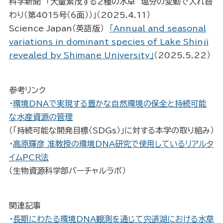
科学新聞 「大量繁茂する2種の水草 塩分の変動で入れ替
わり（第4015号（6面））」（2025.4.11）
Science Japan（英語版）
「Annual and seasonal
variations in dominant species of Lake Shinji
revealed by Shimane University」
（2025.5.22）
参考リンク
・
環境DNAで実現する豊かな自然環境の保全と持続可能
な水産資源の管理
（「持続可能な開発目標（SDGs）」に対する本学の取り組み）
・
高原輝彦 准教授の環境DNA研究で使用しているリアルタ
イムPCR法
（生物資源科学部バーチャルラボ）
関連記事
・
長期にわたる環境DNA観測を通じて宍道湖における水草