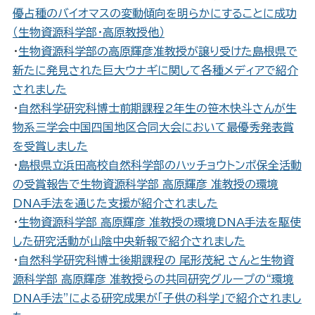
優占種のバイオマスの変動傾向を明らかにすることに成功
（生物資源科学部･高原教授他）
・
生物資源科学部の高原輝彦准教授が譲り受けた島根県で
新たに発見された巨大ウナギに関して各種メディアで紹介
されました
・
自然科学研究科博士前期課程2年生の笹木快斗さんが生
物系三学会中国四国地区合同大会において最優秀発表賞
を受賞しました
・
島根県立浜田高校自然科学部のハッチョウトンボ保全活動
の受賞報告で生物資源科学部 高原輝彦 准教授の環境
DNA手法を通じた支援が紹介されました
・
生物資源科学部 高原輝彦 准教授の環境DNA手法を駆使
した研究活動が山陰中央新報で紹介されました
・
自然科学研究科博士後期課程の 尾形茂紀 さんと生物資
源科学部 高原輝彦 准教授らの共同研究グループの“環境
DNA手法”による研究成果が「子供の科学」で紹介されまし