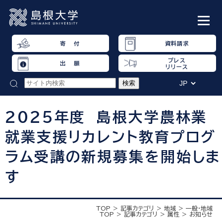
寄 付
資料請求
プレス
出 願
リリース
２０２５年度 島根大学農林業
就業支援リカレント教育プログ
ラム受講の新規募集を開始しま
す
TOP
記事カテゴリ
地域
一般・地域
TOP
記事カテゴリ
属性
お知らせ