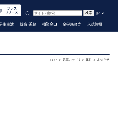
プレス
リリース
学生生活
就職・進路
相談窓口
全学施設等
入試情報
TOP
記事カテゴリ
属性
お知らせ