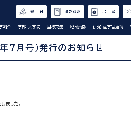
寄 付
資料請求
出 願
学紹介
学部・大学院
国際交流
地域貢献
研究・産学官連携
和7年7月号）発行のお知らせ
たしました。