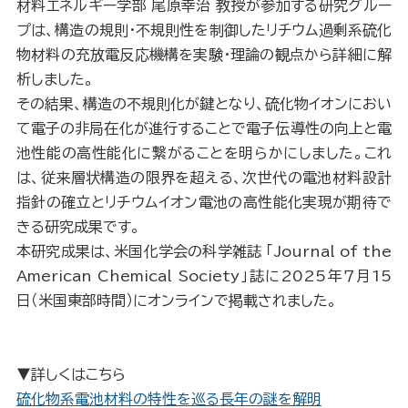
材料エネルギー学部 尾原幸治 教授が参加する研究グルー
プは、構造の規則・不規則性を制御したリチウム過剰系硫化
物材料の充放電反応機構を実験・理論の観点から詳細に解
析しました。
その結果、構造の不規則化が鍵となり、硫化物イオンにおい
て電子の非局在化が進行することで電子伝導性の向上と電
池性能の高性能化に繋がることを明らかにしました。これ
は、従来層状構造の限界を超える、次世代の電池材料設計
指針の確立とリチウムイオン電池の高性能化実現が期待で
きる研究成果です。
本研究成果は、米国化学会の科学雑誌 「Journal of the
American Chemical Society」誌に2025年
７月15
日（米国東部時間）にオンラインで掲載されました。
▼詳しくはこちら
硫化物系電池材料の特性を巡る長年の謎を解明