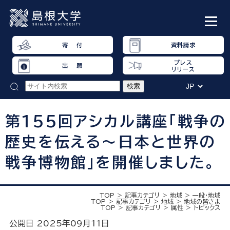
寄 付
資料請求
プレス
出 願
リリース
第155回アシカル講座「戦争の
歴史を伝える～日本と世界の
戦争博物館」を開催しました。
TOP
記事カテゴリ
地域
一般・地域
TOP
記事カテゴリ
地域
地域の皆さま
TOP
記事カテゴリ
属性
トピックス
公開日 2025年09月11日