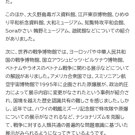
た。
このほか、大久野島毒ガス資料館、江戸東京博物館、ひめゆ
り平和祈念資料館、大和ミュージアム、知覧特攻平和会館、
Soraかさい 鶉野ミュージアム、遊就館などについての紹介
がありました。
次に、世界の戦争博物館では、ヨーロッパや中華人民共和
国の戦争博物館、国立アウシュビッツ・ビルケナウ博物館、
ベトナムやラオスのベトナム戦争に関わる展示などについて
の解説がありました。アメリカ合衆国では、スミソニアン航
空宇宙博物館で1995年に企画された原爆展が、政治的圧
力によって展示内容に変更がなされたという事例が紹介さ
れ、国境を越えた歴史認識共有の難しさを感じました。しか
し、近年では、ハワイの戦艦ミズーリ記念館で特攻隊や原爆
についての展示がなされるなど、ナショナリズムを克服し
て、戦争に対する人類共通の普遍的な問題意識に基づいた
展示がみられるようになってきているようです。