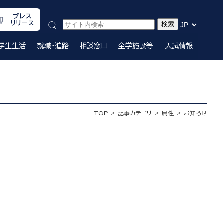
プレス
リリース
学生生活
就職・進路
相談窓口
全学施設等
入試情報
TOP
記事カテゴリ
属性
お知らせ