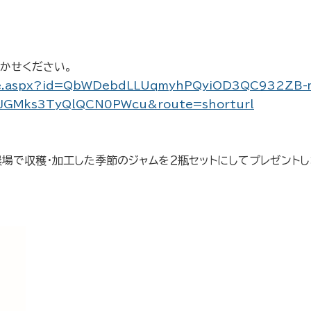
聞かせください。
page.aspx?id=QbWDebdLLUqmyhPQyiOD3QC932ZB-
GMks3TyQlQCN0PWcu&route=shorturl
場で収穫・加工した季節のジャムを２瓶セットにしてプレゼントし