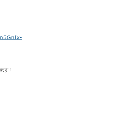
m5GnIx-
ます！