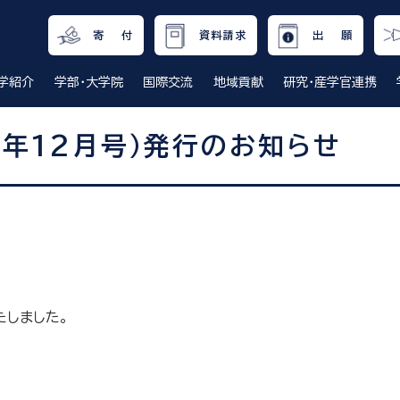
寄 付
資料請求
出 願
学紹介
学部・大学院
国際交流
地域貢献
研究・産学官連携
和7年12月号）発行のお知らせ
たしました。