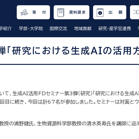
寄 付
資料請求
出 願
学紹介
学部・大学院
国際交流
地域貢献
研究・産学官連携
弾「研究における生成AIの活用
いて、生成AI活用FDセミナー第3弾（研究）「研究における生成A
の1回目に続き、今回は計67名が参加しました。セミナーは対面と
任教授の浦野健氏、生物資源科学部教授の清水英寿氏を講師に迎