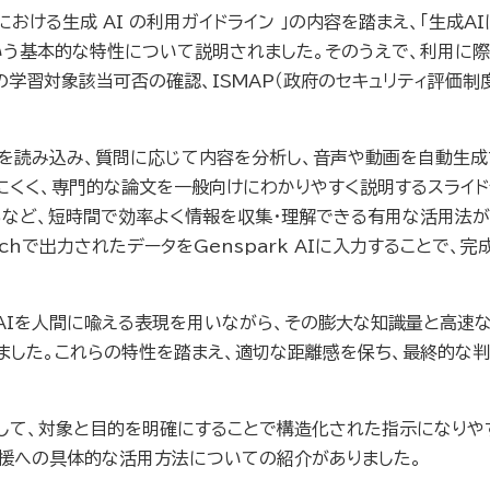
における生成 AI の利用ガイドライン 」の内容を踏まえ、「生成
いう基本的な特性について説明されました。そのうえで、利用に際
の学習対象該当可否の確認、ISMAP（政府のセキュリティ評価制
、PDFを読み込み、質問に応じて内容を分析し、音声や動画を自動生
にくく、専門的な論文を一般向けにわかりやすく説明するスライ
ど、短時間で効率よく情報を収集・理解できる有用な活用法が示されま
rchで出力されたデータをGenspark AIに入力することで
、AIを人間に喩える表現を用いながら、その膨大な知識量と高速
ました。これらの特性を踏まえ、適切な距離感を保ち、最終的な
トとして、対象と目的を明確にすることで構造化された指示になりや
支援への具体的な活用方法についての紹介がありました。