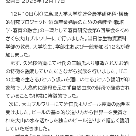
公開日 2025年12月17日
12月10日（水）に鳥取大学大学院連合農学研究科・横断
的研究プロジェクト「酒類産業発展のための発酵学・栽培
学・酒育の融合」の一環として酒育研究会第6回集会をくめ
ざくら大山ブルワリーにて行いました。当日は生物資源科
学部の教員、大学院生、学部生および一般参加者12名が参
加しました。
まず、久米桜酒造にて杜氏の三輪氏より醸造されたお酒
の特徴を説明していただきながら試飲を行いました。「『こ
の土地で生きる』という想いを酒にのせる」という説明が印
象的で、人為的に酵母を足さず自然由来の酵母で醸造され
ていることも非常に特徴的でした。
次に、大山ブルワリーにて岩田氏よりビール製造の説明を
受けました。ビールの基本的な造り方から世界一を受賞さ
れた大山の水を活かした独自のビール造りまで幅広く説明
していただきました。