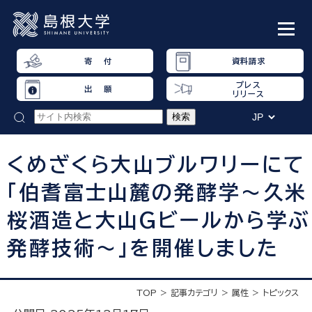
寄 付
資料請求
プレス
出 願
リリース
くめざくら大山ブルワリーにて
「伯耆富士山麓の発酵学～久米
桜酒造と大山Gビールから学ぶ
発酵技術～」を開催しました
TOP
記事カテゴリ
属性
トピックス