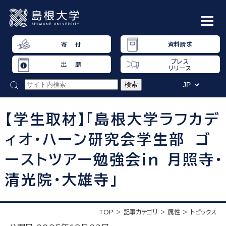
寄 付
資料請求
プレス
出 願
リリース
【学生取材】「島根大学ラフカデ
ィオ・ハーン研究会学生部 ゴ
ーストツアー勉強会in 月照寺・
清光院・大雄寺」
TOP
記事カテゴリ
属性
トピックス