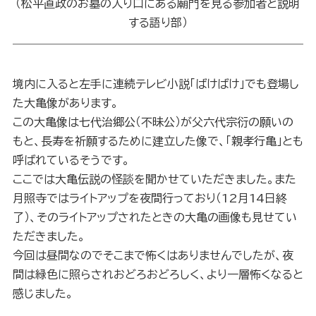
（松平直政のお墓の入り口にある廟門を見る参加者と説明
する語り部）
境内に入ると左手に連続テレビ小説「ばけばけ」でも登場し
た大亀像があります。
この大亀像は七代治郷公（不昧公）が父六代宗衍の願いの
もと、長寿を祈願するために建立した像で、「親孝行亀」とも
呼ばれているそうです。
ここでは大亀伝説の怪談を聞かせていただきました。また
月照寺ではライトアップを夜間行っており（12月14日終
了）、そのライトアップされたときの大亀の画像も見せてい
ただきました。
今回は昼間なのでそこまで怖くはありませんでしたが、夜
間は緑色に照らされおどろおどろしく、より一層怖くなると
感じました。