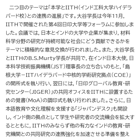
二つ目のテーマは「本学とIITH（インド工科大学ハイデラ
バード校）との連携の進展」です。大谷学長は今年11月，
IITHで開催された第4回日印大学等フォーラムに参加しま
した。会議では，日本とインドの大学や企業が集まり，材料
科学分野の研究が持続可能な社会にどう貢献できるかを
テーマに積極的な意見交換が行われました。また，大谷学長
とIITHのB.S.Murty学長が共同で，在インド日本大使，日
本科学技術振興機構（JST）理事長の立ち合いのもと，「島
根大学－IITハイデラバード中核的学術研究拠点（COE）」
の開所式を執り行い，翌日には，「日印グローバル教育・研
究センター（JIGER）」の共同オフィスをIITHに設置するた
めの覚書（MoA）の調印式も執り行われました。さらに，日
本語教育や文化理解を支援する「ジャパンデスク」も開設
し，インド側の拠点として学生や研究者の交流機会を拡大す
るとともに，IITHのみならず他の有力なインドの教育・研
究機関との共同研究の連携強化を加速させる準備を整え