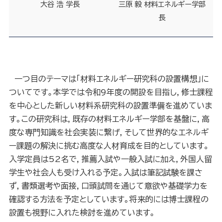
大谷 浩 学長
三原 毅 材料エネルギー学部
長
一つ目のテーマは「材料エネルギー研究科の設置構想」に
ついてです。本学では令和9年度の開設を目指し，修士課程
を中心とした新しい材料系研究科の設置準備を進めていま
す。この研究科は，既存の材料エネルギー学部を基盤に，高
度な専門知識を社会実装に繋げ，そして世界的なエネルギ
ー課題の解決に挑む高度な人材育成を目的としています。
入学定員は52名で，推薦入試や一般入試に加え，外国人留
学生や社会人も受け入れる予定。入試は筆記試験を課さ
ず，書類選考や面接，口頭試問を通じて意欲や基礎学力を
確認する方法を予定としています。将来的には博士課程の
設置も視野に入れた検討を進めています。