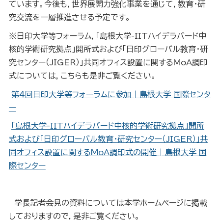
ています。今後も，世界展開力強化事業を通じて，教育・研
究交流を一層推進させる予定です。
※日印大学等フォーラム，「島根大学-IITハイデラバード中
核的学術研究拠点」開所式および「日印グローバル教育・研
究センター（JIGER）」共同オフィス設置に関するMoA調印
式については，こちらも是非ご覧ください。
第４回日印大学等フォーラムに参加 | 島根大学 国際センタ
ー
「島根大学-IITハイデラバード中核的学術研究拠点」開所
式および「日印グローバル教育・研究センター（JIGER）」共
同オフィス設置に関するMoA調印式の開催 | 島根大学 国
際センター
学長記者会見の資料については本学ホームページに掲載
しておりますので，是非ご覧ください。